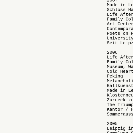
2007
Made in L
Schloss H
Life Afte
Family Co
Art Cente
Contempor
Poets on 
Universit
Seit Leip
2006
Life Afte
Family Co
Museum, W
Cold Hear
Peking
Melanchol
Ballkuens
Made in L
Klosterne
Zurueck z
The Trium
Kantor / 
Sommeraus
2005
Leipzig i