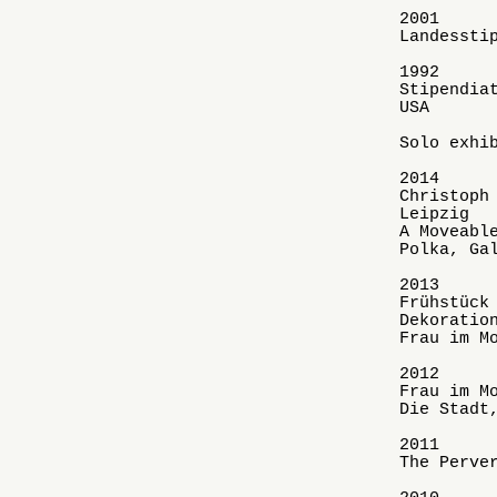
2001
Landessti
1992
Stipendia
USA
Solo exhi
2014
Christoph
Leipzig
A Moveabl
Polka, Ga
2013
Frühstück
Dekoratio
Frau im M
2012
Frau im M
Die Stadt
2011
The Perve