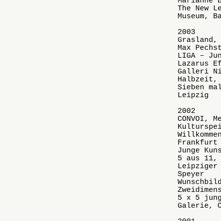
Marianne 
The New L
Museum, B
2003
Grasland,
Max Pechs
LIGA – Ju
Lazarus E
Galleri N
Halbzeit,
Sieben ma
Leipzig
2002
CONVOI, M
Kulturspe
Willkomme
Frankfurt
Junge Kun
5 aus 11,
Leipziger
Speyer
Wunschbil
Zweidimen
5 x 5 jun
Galerie, 