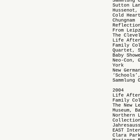
Sammlung 
Sutton La
Hussenot,
Cold Hear
Chungnam
Reflecti
From Leip
The Cleve
Life Afte
Family Co
Quartet, 
Baby Show
Neo-Con, 
York
New Germa
‘Schools’
Sammlung 
2004
Life Afte
Family Co
The New L
Museum, B
Northern 
Collectio
Jahresaus
EAST Inte
Clara Par