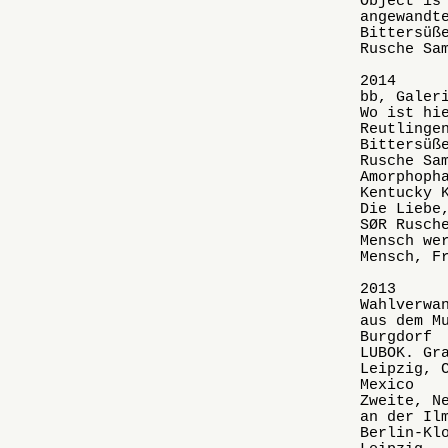
Object is
angewandt
Bittersüß
Rusche Sa
2014
bb, Galer
Wo ist hi
Reutlinge
Bittersüß
Rusche Sa
Amorphoph
Kentucky 
Die Liebe
SØR Rusch
Mensch we
Mensch, F
2013
Wahlverwa
aus dem M
Burgdorf
LUBOK. Gr
Leipzig, 
Mexico
Zweite, N
an der Il
Berlin-Kl