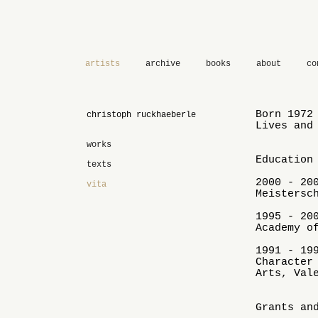
artists
archive
books
about
co
Born 1972
christoph ruckhaeberle
Lives and
works
Education
texts
2000 - 20
vita
Meistersc
1995 - 20
Academy o
1991 - 19
Character
Arts, Val
Grants an