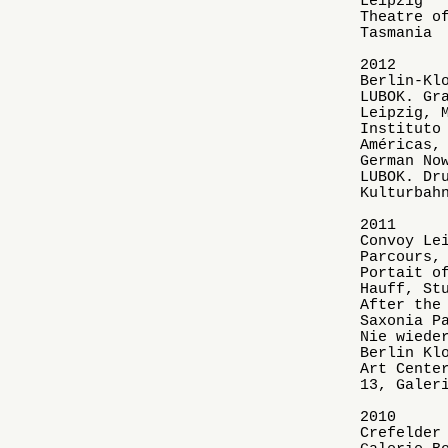
Leipzig
Theatre o
Tasmania
2012
Berlin-Kl
LUBOK. Gr
Leipzig, 
Instituto
Américas,
German No
LUBOK. Dr
Kulturbah
2011
Convoy Le
Parcours,
Portait o
Hauff, St
After the
Saxonia P
Nie wiede
Berlin Kl
Art Cente
13, Galer
2010
Crefelder