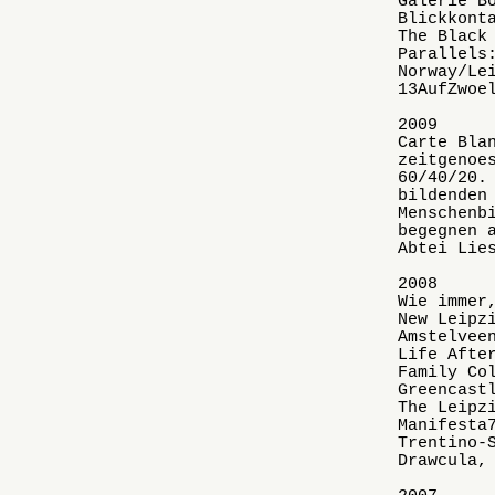
Galerie B
Blickkont
The Black
Parallels
Norway/Le
13AufZwoe
2009
Carte Bla
zeitgenoe
60/40/20.
bildenden
Menschenb
begegnen 
Abtei Lie
2008
Wie immer
New Leipz
Amstelvee
Life Afte
Family Co
Greencast
The Leipz
Manifesta
Trentino-
Drawcula,