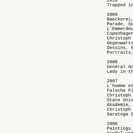
2010
Trapped i
2009
Baeckerei
Parade, S
L’Emmerde
Copenhage
Christoph
Gegenwart
Dessins, 
Portraits
2008
General A
Lady in t
2007
L’homme e
Falsche F
Christoph
State Uni
Akademie,
Christoph
Saratoga 
2006
Paintings